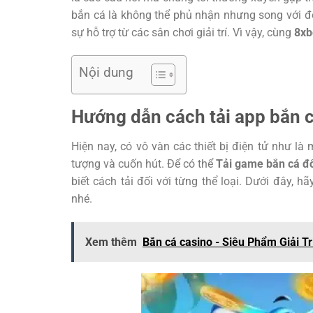
bắn cá là không thể phủ nhận nhưng song với đó
sự hỗ trợ từ các sân chơi giải trí. Vì vậy, cùng
8xb
Nội dung
Hướng dẫn cách tải app bắn cá 
Hiện nay, có vô vàn các thiết bị điện tử như l
tượng và cuốn hút. Để có thể
Tải game bắn cá đổi
biết cách tải đối với từng thể loại. Dưới đây, h
nhé.
Xem thêm
Bắn cá casino - Siêu Phẩm Giải T