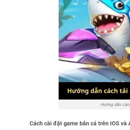
Hướng dẫn cách 
Cách cài đặt game bắn cá trên IOS và 