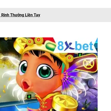
 Rinh Thưởng Liền Tay