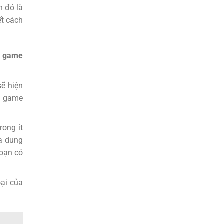
h đó là
ết cách
i game
sẽ hiện
ài game
rong ít
ra dung
 bạn có
oại của