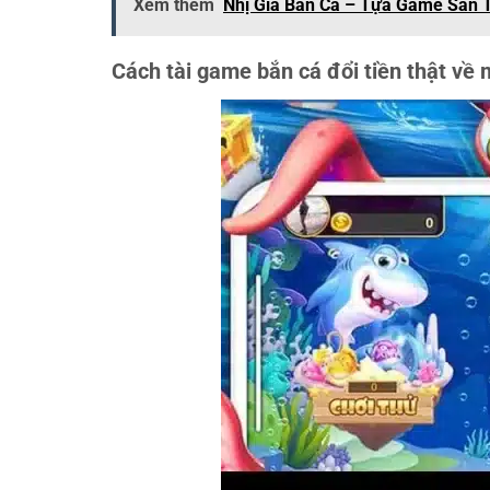
Xem thêm
Nhị Gia Bắn Cá – Tựa Game Săn 
Cách tài game bắn cá đổi tiền thật về 