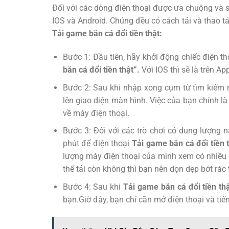
Đối với các dòng điện thoại được ưa chuộng và s
IOS và Android. Chúng đều có cách tải và thao tá
Tải game bắn cá đổi tiền thật:
Bước 1: Đầu tiên, hãy khởi động chiếc điện t
bắn cá đổi tiền thật”.
Với IOS thì sẽ là trên App
Bước 2: Sau khi nhập xong cụm từ tìm kiếm nh
lên giao diện màn hình. Việc của bạn chính l
về máy điện thoại.
Bước 3: Đối với các trò chơi có dung lượng n
phút để điện thoại
Tải game bắn cá đổi tiền 
lượng máy điện thoại của mình xem có nhiều d
thể tải còn không thì bạn nên dọn dẹp bớt rác
Bước 4: Sau khi
Tải game bắn cá đổi tiền th
bạn.Giờ đây, bạn chỉ cần mở điện thoại và tiến