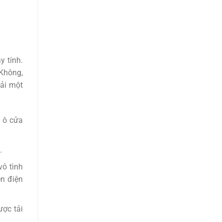
y tính.
 Không,
tải một
 ô cửa
.
vô tình
ên điện
ược tải