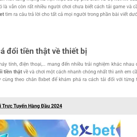
 là vẫn còn rất nhiều người chơi chưa biết cách tải game và 
et
tìm ra câu trả lời cho tất cả mọi người trong phần bài viết dướ
đổi tiền thật về thiết bị
à máy tính, điện thoại,… mang đến nhiều trải nghiệm khác nhau
 tiền thật
về và chơi một cách nhanh chóng nhất thì anh em c
ãy cùng theo chân 8xbet để khám phá ra cách tải đối với từng t
rí Trực Tuyến Hàng Đầu 2024