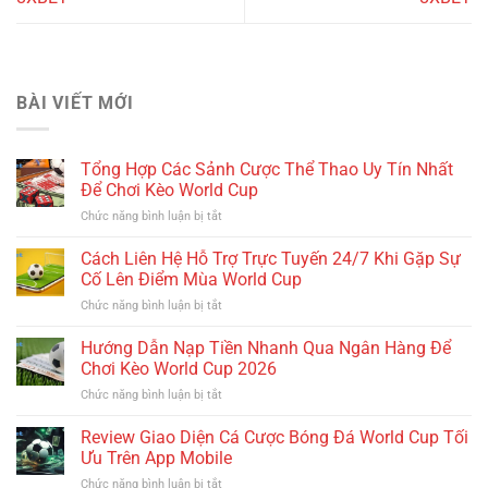
BÀI VIẾT MỚI
Tổng Hợp Các Sảnh Cược Thể Thao Uy Tín Nhất
Để Chơi Kèo World Cup
ở
Chức năng bình luận bị tắt
Tổng
Hợp
Cách Liên Hệ Hỗ Trợ Trực Tuyến 24/7 Khi Gặp Sự
Các
Cố Lên Điểm Mùa World Cup
Sảnh
ở
Chức năng bình luận bị tắt
Cược
Cách
Thể
Liên
Hướng Dẫn Nạp Tiền Nhanh Qua Ngân Hàng Để
Thao
Hệ
Uy
Chơi Kèo World Cup 2026
Hỗ
Tín
ở
Chức năng bình luận bị tắt
Trợ
Nhất
Hướng
Trực
Để
Dẫn
Review Giao Diện Cá Cược Bóng Đá World Cup Tối
Tuyến
Chơi
Nạp
24/7
Ưu Trên App Mobile
Kèo
Tiền
Khi
World
ở
Chức năng bình luận bị tắt
Nhanh