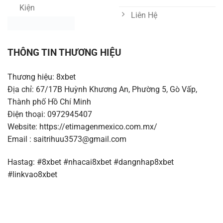
Kiện
Liên Hệ
THÔNG TIN THƯƠNG HIỆU
Thương hiệu: 8xbet
Địa chỉ: 67/17B Huỳnh Khương An, Phường 5, Gò Vấp,
Thành phố Hồ Chí Minh
Điện thoại: 0972945407
Website: https://etimagenmexico.com.mx/
Email :
saitrihuu3573@gmail.com
Hastag: #8xbet #nhacai8xbet #dangnhap8xbet
#linkvao8xbet