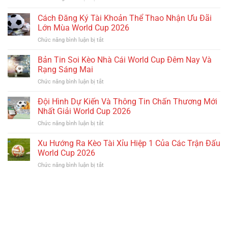
Gặp
Cup
Review
Qua
Sự
Giao
Cách Đăng Ký Tài Khoản Thể Thao Nhận Ưu Đãi
Ngân
Cố
Diện
Hàng
Lớn Mùa World Cup 2026
Lên
Cá
Để
Điểm
ở
Chức năng bình luận bị tắt
Cược
Chơi
Mùa
Cách
Bóng
Kèo
World
Đăng
Bản Tin Soi Kèo Nhà Cái World Cup Đêm Nay Và
Đá
World
Cup
Ký
World
Rạng Sáng Mai
Cup
Tài
Cup
2026
ở
Chức năng bình luận bị tắt
Khoản
Tối
Bản
Thể
Ưu
Tin
Đội Hình Dự Kiến Và Thông Tin Chấn Thương Mới
Thao
Trên
Soi
Nhận
Nhất Giải World Cup 2026
App
Kèo
Ưu
Mobile
ở
Chức năng bình luận bị tắt
Nhà
Đãi
Đội
Cái
Lớn
Hình
Xu Hướng Ra Kèo Tài Xỉu Hiệp 1 Của Các Trận Đấu
World
Mùa
Dự
Cup
World Cup 2026
World
Kiến
Đêm
Cup
ở
Chức năng bình luận bị tắt
Và
Nay
2026
Xu
Thông
Và
Hướng
Tin
Rạng
Ra
Chấn
Sáng
Kèo
Thương
Mai
Tài
Mới
Xỉu
Nhất
Hiệp
Giải