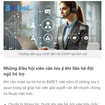
Hướng dẫn quy trình liên hệ CSKH tại nhà cái
Những điều hội viên cần lưu ý khi liên hệ đội
ngũ hỗ trợ
Khi cần nhận sự hỗ trợ từ 8XBET, việc nắm rõ những lưu ý
quan trọng sẽ giúp hội viên giải quyết vấn đề nhanh chóng
và thuận tiện hơn.
Chuẩn bị thông tin: Trước khi liên hệ, hội viên hãy chắc