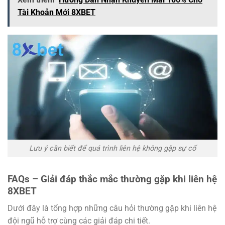
Tài Khoản Mới 8XBET
Lưu ý cần biết để quá trình liên hệ không gặp sự cố
FAQs – Giải đáp thắc mắc thường gặp khi liên hệ
8XBET
Dưới đây là tổng hợp những câu hỏi thường gặp khi liên hệ
đội ngũ hỗ trợ cùng các giải đáp chi tiết.