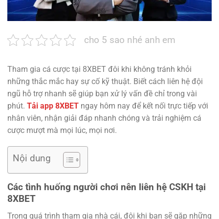
cho 5 sao nhé anh em
Tham gia cá cược tại 8XBET đôi khi không tránh khỏi
những thắc mắc hay sự cố kỹ thuật. Biết cách liên hệ đội
ngũ hỗ trợ nhanh sẽ giúp bạn xử lý vấn đề chỉ trong vài
phút.
Tải app 8XBET
ngay hôm nay để kết nối trực tiếp với
nhân viên, nhận giải đáp nhanh chóng và trải nghiệm cá
cược mượt mà mọi lúc, mọi nơi.
Nội dung
Các tình huống người chơi nên liên hệ CSKH tại
8XBET
Trong quá trình tham gia nhà cái, đôi khi bạn sẽ gặp những