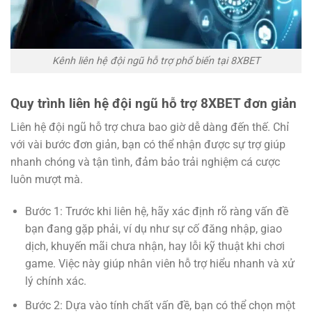
Kênh liên hệ đội ngũ hỗ trợ phổ biến tại 8XBET
Quy trình liên hệ đội ngũ hỗ trợ 8XBET đơn giản
Liên hệ đội ngũ hỗ trợ chưa bao giờ dễ dàng đến thế. Chỉ
với vài bước đơn giản, bạn có thể nhận được sự trợ giúp
nhanh chóng và tận tình, đảm bảo trải nghiệm cá cược
luôn mượt mà.
Bước 1: Trước khi liên hệ, hãy xác định rõ ràng vấn đề
bạn đang gặp phải, ví dụ như sự cố đăng nhập, giao
dịch, khuyến mãi chưa nhận, hay lỗi kỹ thuật khi chơi
game. Việc này giúp nhân viên hỗ trợ hiểu nhanh và xử
lý chính xác.
Bước 2: Dựa vào tính chất vấn đề, bạn có thể chọn một