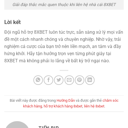
Giải đáp thắc mắc quen thuộc khi liên hệ nhà cái 8XBET
Lời kết
Đội ngũ hỗ trợ 8XBET luôn túc trực, sẵn sàng xử lý mọi vấn
đề một cách nhanh chóng và chuyên nghiệp. Nhờ vậy, trải
nghiệm cá cược của bạn trở nên liền mạch, an tâm và đầy
hứng khởi. Hãy tận hưởng trọn vẹn từng phút giây tại
8XBET mà không phải lo lắng về bất kỳ trở ngại nào.
Bài viết này được đăng trong
Hướng Dẫn
và được gắn thẻ
chăm sóc
khách hàng
,
hỗ trợ khách hàng 8xbet
,
liên hệ 8xbet
.